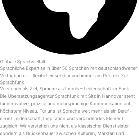
Globale Sprachvielfalt
Sprachliche Expertise in über 50 Sprachen mit deutschlandweiter
Verfügbarkeit - flexibel einsetzbar und immer am Puls der Zeit.
Sprachfunk
Verstehen als Ziel, Sprache als Impuls – Leidenschaft im Funk.
Die Übersetzungsagentur Sprachfunk mit Sitz in Hannover steht
für innovative, präzise und mehrsprachige Kommunikation auf
höchstem Niveau. Für uns ist Sprache weit mehr als ein Beruf –
sie ist Leidenschaft, Inspiration und verbindendes Element
zugleich. Wir verstehen uns nicht als klassischer Dienstleister,
sondern als Brückenbauer zwischen Kulturen, Märkten und